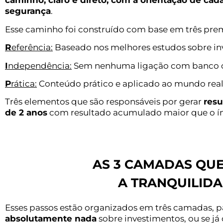
caminho, claro e direto, com a orientação de cad
segurança
.
Esse caminho foi construído com base em três premi
R
eferência:
Baseado nos melhores estudos sobre i
I
ndependência
:
Sem nenhuma ligação com banco ou 
P
rática
:
Conteúdo prático e aplicado ao mundo real
Três elementos que são responsáveis por gerar
resu
de 2 anos
com resultado acumulado maior que o í
AS 3 CAMADAS QUE
A TRANQUILIDA
Esses passos estão organizados em três camadas, p
absolutamente nada
sobre investimentos, ou se já 