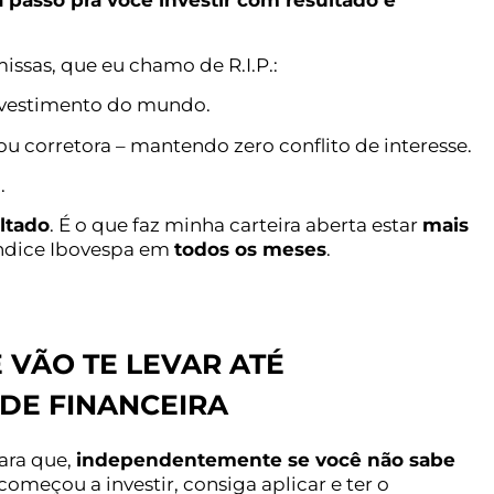
a passo pra você investir com resultado e
ssas, que eu chamo de R.I.P.:
nvestimento do mundo.
corretora – mantendo zero conflito de interesse.
.
ltado
. É o que faz minha carteira aberta estar
mais
ndice Ibovespa em
todos os meses
.
 VÃO TE LEVAR ATÉ
DE FINANCEIRA
ara que,
independentemente se você não sabe
começou a investir, consiga aplicar e ter o