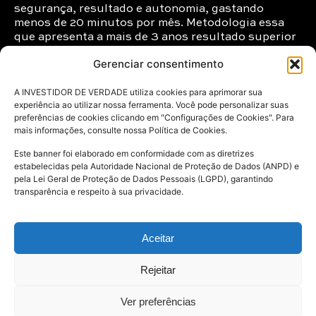
segurança, resultado e autonomia, gastando
menos de 20 minutos por mês. Metodologia essa
que apresenta a mais de 3 anos resultado superior
ao dobro da média do mercado.
Gerenciar consentimento
O que só é possível graças a minha TOTAL
A INVESTIDOR DE VERDADE utiliza cookies para aprimorar sua
autonomia, sem vínculo com nenhum banco ou
experiência ao utilizar nossa ferramenta. Você pode personalizar suas
corretora, me permitindo te falar a verdade que as
preferências de cookies clicando em "Configurações de Cookies". Para
grandes instituições financeiras não te dizem, sem
mais informações, consulte nossa Política de Cookies.
gráficos complexos, estratégias mirabolantes ou
preciosismos, e sim com muita clareza e prática –
Este banner foi elaborado em conformidade com as diretrizes
que é o que realmente gera resultado.
estabelecidas pela Autoridade Nacional de Proteção de Dados (ANPD) e
pela Lei Geral de Proteção de Dados Pessoais (LGPD), garantindo
transparência e respeito à sua privacidade.
Afinal, nos investimentos, se está complicado está
errado.
Aceitar
Rejeitar
Curso do Zero À Renda Passiva | Todos os direitos reservados
Ver preferências
a Matheus Nogueira | CNPJ: 36.542.847/0001-45