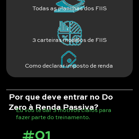
Todas as planilhas dos FIIS
3 carteiras modelos de FIIS
Como declarar imposto de renda
Por que deve entrar no Do
Zero à Renda Passiva?
Eu vou te dar 3 motivos claros para
fazer parte do treinamento.
#01