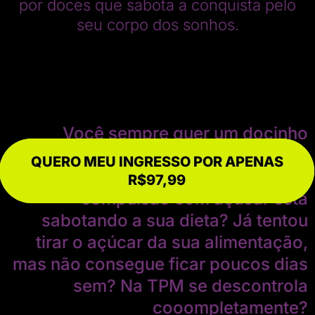
por doces que sabota a conquista pelo
seu corpo dos sonhos.
Você sempre quer um docinho
depois do almoço e no final do dia?
QUERO MEU INGRESSO POR APENAS
QUERO MEU INGRESSO POR APENAS
Sente que esse descontrole e
R$97,99
R$97,99
compulsão com açúcar está
sabotando a sua dieta? Já tentou
tirar o açúcar da sua alimentação,
mas não consegue ficar poucos dias
sem? Na TPM se descontrola
cooompletamente?