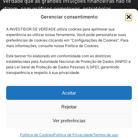
verdade que as grandes intuições financeiras não te
dizem, sem gráficos complexos, estratégias
mirabolantes ou preciosismos, e sim com muita
Gerenciar consentimento
clareza e simplicidade – que é o que realmente gera
A INVESTIDOR DE VERDADE utiliza cookies para aprimorar sua
resultado.
experiência ao utilizar nossa ferramenta. Você pode personalizar suas
preferências de cookies clicando em "Configurações de Cookies". Para
Afinal, nos investimentos, se está complicado está
mais informações, consulte nossa Política de Cookies.
errado.
Este banner foi elaborado em conformidade com as diretrizes
estabelecidas pela Autoridade Nacional de Proteção de Dados (ANPD) e
pela Lei Geral de Proteção de Dados Pessoais (LGPD), garantindo
transparência e respeito à sua privacidade.
ESTE SITE NÃO É do FACEBOOK: Este site não faz parte do site do Facebook ou do
Facebook Inc. Além disso, este site NÃO é endossado pelo Facebook de nenhuma
maneira. FACEBOOK é uma marca comercial independente da FACEBOOK, Inc.
Aceitar
Termos de Uso
Rejeitar
Política de Privacidade
Ver preferências
Política de Cookies
Política de Privacidade
Termos de uso