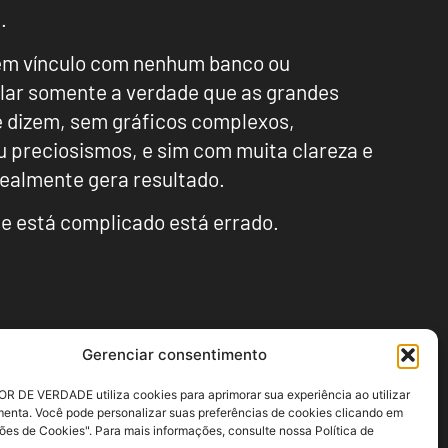
.
em vínculo com nenhum banco ou
alar somente a verdade que as grandes
te dizem, sem gráficos complexos,
u preciosismos, e sim com muita clareza e
realmente gera resultado.
se está complicado está errado.
Gerenciar consentimento
R DE VERDADE utiliza cookies para aprimorar sua experiência ao utilizar
menta. Você pode personalizar suas preferências de cookies clicando em
ões de Cookies". Para mais informações, consulte nossa Política de