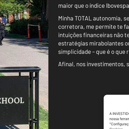
maior que o índice Ibovespa
Minha TOTAL autonomia, s
corretora, me permite te f
intuições financeiras não 
estratégias mirabolantes o
simplicidade – que é o que 
Afinal, nos investimentos, 
A INVESTIDO
nossa ferra
"Configuraç