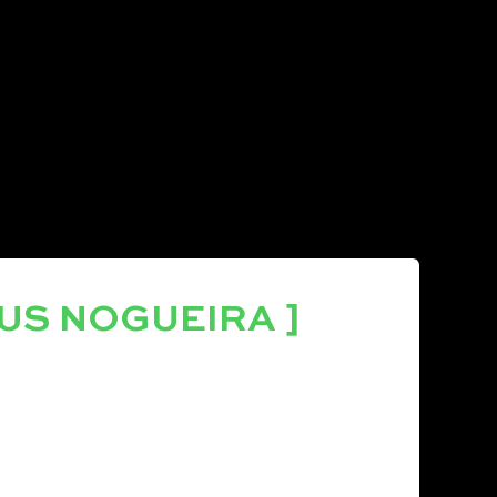
US NOGUEIRA ]
 com especializações como Financial
ss School e Portfolio manager pela
cs.
erdade de investimentos
, baseada nas
ficas
do meio, com foco em ensinar