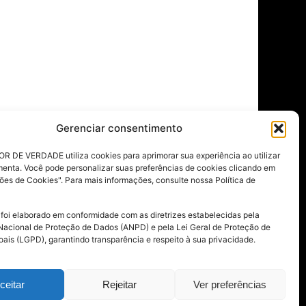
a investir com segurança, resultado e
e 20 minutos por mês. Metodologia essa
os resultado
superior ao dobro da média do
 minha
TOTAL autonomia
, sem vínculo com
e permitindo te falar a verdade que as
ras não te dizem, sem gráficos complexos,
Gerenciar consentimento
reciosismos, e sim com muita clareza e
R DE VERDADE utiliza cookies para aprimorar sua experiência ao utilizar
te gera resultado.
menta. Você pode personalizar suas preferências de cookies clicando em
ões de Cookies". Para mais informações, consulte nossa Política de
está complicado está errado.
o universo dos investimentos
 foi elaborado em conformidade com as diretrizes estabelecidas pela
Nacional de Proteção de Dados (ANPD) e pela Lei Geral de Proteção de
ais (LGPD), garantindo transparência e respeito à sua privacidade.
ceitar
Rejeitar
Ver preferências