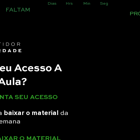
Dias
Hrs
Min
Seg
FALTAM
PR
Seu Acesso A
Aula?
ANTA SEU ACESSO
ra
baixar o material
da
semana
AIXAR O MATERIAL