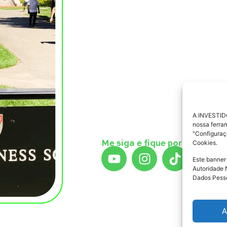
absolutamente qualquer pesso
autonomia, gastando menos d
que apresenta a
mais de 3 an
mercado.
O que só é possível graças a
nenhum banco ou corretora, m
grandes instituições financei
estratégias mirabolantes ou p
A INVESTIDO
prática – que é o que realmen
nossa ferra
"Configuraç
Afinal, nos investimentos, se 
Cookies.
Me siga e fique por dentro d
Este banner
Autoridade 
Dados Pesso
A