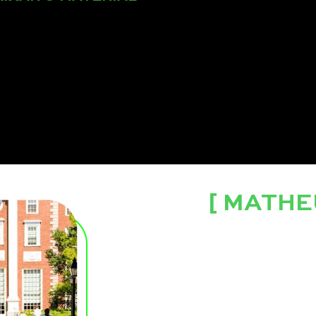
[ MATHE
Investidor há mais de 10 anos
Accounting na Harvard Busine
Barcelona School of Economi
Criador da
Metodologia de V
maiores
referências bibliográ