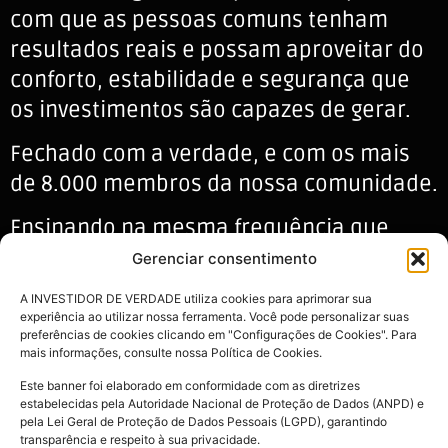
com que as pessoas comuns tenham
resultados reais e possam aproveitar do
conforto, estabilidade e segurança que
os investimentos são capazes de gerar.
Fechado com a verdade, e com os mais
de 8.000 membros da nossa comunidade.
Ensinando na mesma frequência que
aplica, sem nunca esquecer os erros do
Gerenciar consentimento
caminho, e buscando entregar o máximo
A INVESTIDOR DE VERDADE utiliza cookies para aprimorar sua
de valor para você a cada “Fala meus
experiência ao utilizar nossa ferramenta. Você pode personalizar suas
preferências de cookies clicando em "Configurações de Cookies". Para
caros”.
mais informações, consulte nossa Política de Cookies.
Este banner foi elaborado em conformidade com as diretrizes
estabelecidas pela Autoridade Nacional de Proteção de Dados (ANPD) e
pela Lei Geral de Proteção de Dados Pessoais (LGPD), garantindo
ESTE SITE NÃO É do FACEBOOK: Este site não faz parte do site do Facebook ou do
transparência e respeito à sua privacidade.
Facebook Inc. Além disso, este site NÃO é endossado pelo Facebook de nenhuma