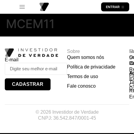
ENTRAR
MCEM11
Sobre
R
Ma
Lo
Quem somos nós
So
gr
Or
E-mail
In
Ca
I
Política de privacidade
R
Y
A
P
Termos de uso
I
Ti
CADASTRAR
Ca
Fale conosco
D
R
E
© 2026 Investidor de Verdade
CNPJ: 36.542.847/0001-45