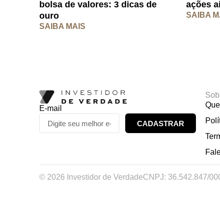
ações a
bolsa de valores: 3 dicas de
SAIBA M
ouro
SAIBA MAIS
Sob
Que
E-mail
Polí
CADASTRAR
Ter
Fal
© 2026 Investidor de Verdade
CNPJ: 36.542.847/00