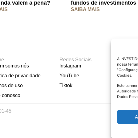
inda valem a pena?
fundos de investimentos
AIS
SAIBA MAIS
A INVESTIDO
re
Redes Sociais
Materi
nossa ferra
m somos nós
Instagram
Calcu
"Configuraç
tica de privacidade
YouTube
Calcul
Cookies.
Emerg
mos de uso
Tiktok
Este banner
Autoridade 
e conosco
Dados Pesso
01-45
A