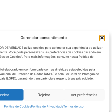
Gerenciar consentimento
R DE VERDADE utiliza cookies para aprimorar sua experiência ao utilizar
ais gratuitos
Login
menta. Você pode personalizar suas preferências de cookies clicando em
ladora Renda Passiva
Oráculo IDV
ões de Cookies". Para mais informações, consulte nossa Política de
adora Reserva de
App IDV
ência
Dzarp
 foi elaborado em conformidade com as diretrizes estabelecidas pela
Nacional de Proteção de Dados (ANPD) e pela Lei Geral de Proteção de
ais (LGPD), garantindo transparência e respeito à sua privacidade.
ceitar
Rejeitar
Ver preferências
Política de Cookies
Política de Privacidade
Termos de uso