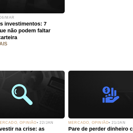
 06/MAR
s investimentos: 7
que não podem faltar
arteira
AIS
ERCADO
,
OPINIÃO
• 22/JAN
MERCADO
,
OPINIÃO
• 21/JAN
estir na crise: as
Pare de perder dinheiro 