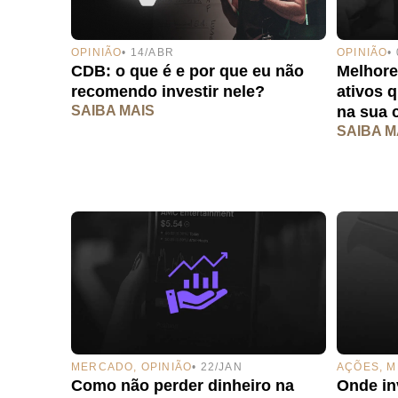
OPINIÃO
• 14/ABR
OPINIÃO
•
CDB: o que é e por que eu não
Melhore
recomendo investir nele?
ativos 
SAIBA MAIS
na sua c
SAIBA M
AÇÕES
,
M
MERCADO
,
OPINIÃO
• 22/JAN
Onde inv
Como não perder dinheiro na