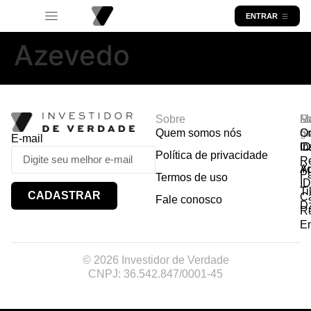
ENTRAR
Azevedo
Sobre
R
Ma
Lo
Quem somos nós
So
gr
Or
E-mail
In
Ca
I
Política de privacidade
R
Y
A
P
Termos de uso
I
Ti
CADASTRAR
Ca
Fale conosco
D
R
E
© 2026 Investidor de Verdade
CNPJ: 36.542.847/0001-45