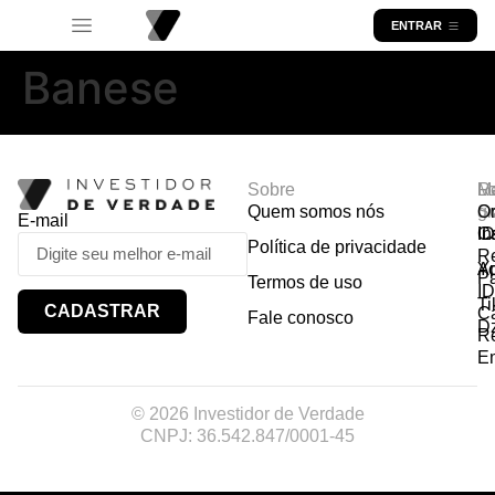
ENTRAR
Banese
Sobre
R
Ma
Lo
Quem somos nós
So
gr
Or
E-mail
In
Ca
I
Política de privacidade
R
Y
A
P
Termos de uso
I
Ti
CADASTRAR
Ca
Fale conosco
D
R
E
© 2026 Investidor de Verdade
CNPJ: 36.542.847/0001-45