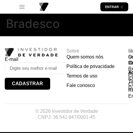
ENTRAR
Bradesco
Sobre
R
Ma
Lo
Quem somos nós
So
gr
Or
E-mail
In
Ca
I
Política de privacidade
R
Y
A
P
Termos de uso
I
Ti
CADASTRAR
Ca
Fale conosco
D
R
E
© 2026 Investidor de Verdade
CNPJ: 36.542.847/0001-45