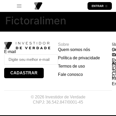
ENTRAR
Fictoralimen
Sobre
R
Ma
Lo
Quem somos nós
So
gr
Or
E-mail
In
Ca
I
Política de privacidade
R
Y
A
P
Termos de uso
I
Ti
CADASTRAR
Ca
Fale conosco
D
R
E
© 2026 Investidor de Verdade
CNPJ: 36.542.847/0001-45