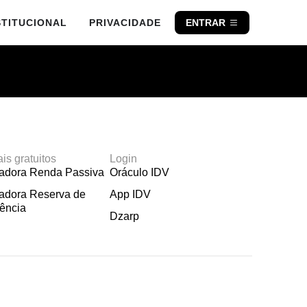
STITUCIONAL
PRIVACIDADE
ENTRAR
ais gratuitos
Login
ladora Renda Passiva
Oráculo IDV
adora Reserva de
App IDV
ência
Dzarp