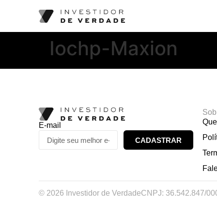
Iochp-Maxion
Sob
Que
E-mail
Polí
CADASTRAR
Ter
Fal
© 2026 Investidor de Verdade
CNPJ: 36.542.847/00