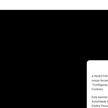
A INVESTIDO
nossa ferra
"Configuraç
Cookies.
Este banner
Autoridade 
Dados Pesso