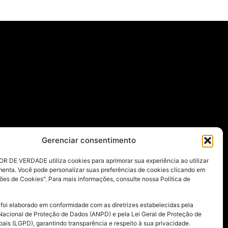
Gerenciar consentimento
R DE VERDADE utiliza cookies para aprimorar sua experiência ao utilizar
menta. Você pode personalizar suas preferências de cookies clicando em
ões de Cookies". Para mais informações, consulte nossa Política de
 foi elaborado em conformidade com as diretrizes estabelecidas pela
Nacional de Proteção de Dados (ANPD) e pela Lei Geral de Proteção de
ais (LGPD), garantindo transparência e respeito à sua privacidade.