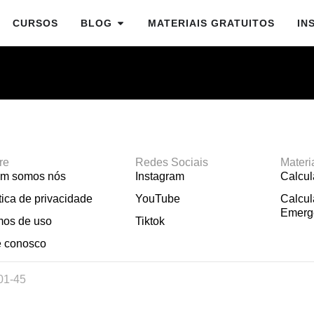
CURSOS
BLOG
MATERIAIS GRATUITOS
IN
re
Redes Sociais
Materi
m somos nós
Instagram
Calcu
tica de privacidade
YouTube
Calcul
Emerg
mos de uso
Tiktok
e conosco
01-45