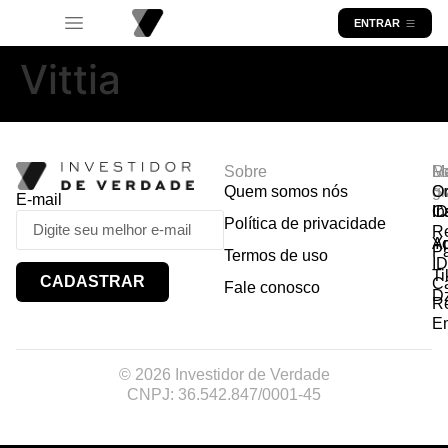
ENTRAR
Vittia
Sobre
R
Ma
Lo
Quem somos nós
So
gr
Or
E-mail
In
Ca
I
Política de privacidade
R
Y
A
P
Termos de uso
I
Ti
CADASTRAR
Ca
Fale conosco
D
R
E
© 2026 Investidor de Verdade
CNPJ: 36.542.847/0001-45