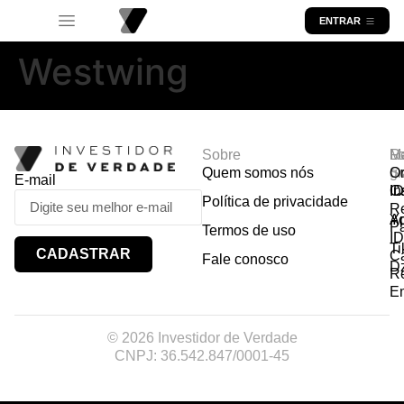
ENTRAR
Westwing
Sobre
R
Ma
Lo
Quem somos nós
So
gr
Or
E-mail
In
Ca
I
Política de privacidade
R
Y
A
P
Termos de uso
I
Ti
CADASTRAR
Ca
Fale conosco
D
R
E
© 2026 Investidor de Verdade
CNPJ: 36.542.847/0001-45