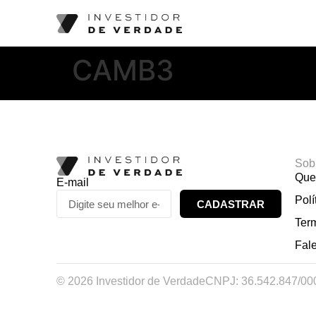
CAMB3
Sob
Que
E-mail
Polí
CADASTRAR
Ter
Fal
© 2026 Investidor de Verdade
CNPJ: 36.542.847/00