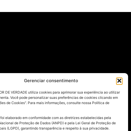
Gerenciar consentimento
R DE VERDADE utiliza cookies para aprimorar sua experiência ao utilizar
menta. Você pode personalizar suas preferências de cookies clicando em
ões de Cookies". Para mais informações, consulte nossa Política de
 foi elaborado em conformidade com as diretrizes estabelecidas pela
Nacional de Proteção de Dados (ANPD) e pela Lei Geral de Proteção de
ais (LGPD), garantindo transparência e respeito à sua privacidade.