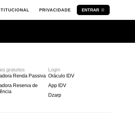
STITUCIONAL
PRIVACIDADE
ENTRAR
ais gratuitos
Login
ladora Renda Passiva
Oráculo IDV
adora Reserva de
App IDV
ência
Dzarp