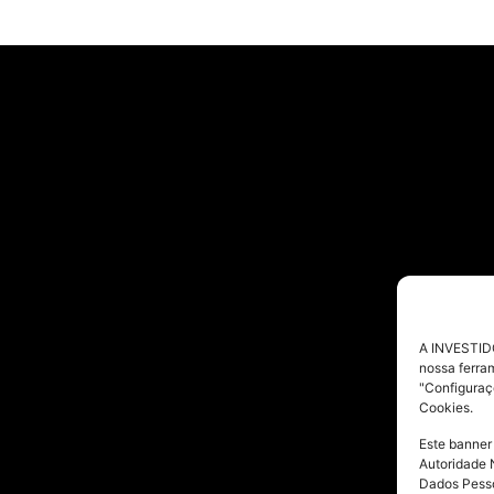
A INVESTIDO
nossa ferra
"Configuraç
Cookies.
Este banner
Autoridade 
Dados Pesso