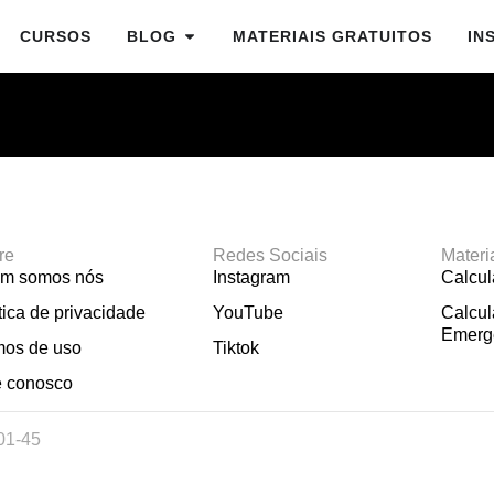
CURSOS
BLOG
MATERIAIS GRATUITOS
IN
re
Redes Sociais
Materi
m somos nós
Instagram
Calcu
tica de privacidade
YouTube
Calcul
Emerg
mos de uso
Tiktok
e conosco
01-45