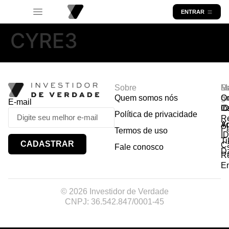
ENTRAR
CYRE3
Sobre
R
Ma
Lo
Quem somos nós
So
gr
Or
E-mail
In
Ca
I
Política de privacidade
R
Y
A
P
Termos de uso
I
Ti
CADASTRAR
Ca
Fale conosco
D
R
E
© 2026 Investidor de Verdade
CNPJ: 36.542.847/0001-45