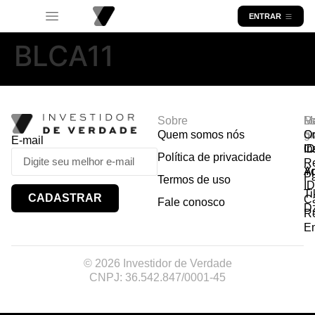
ENTRAR
BLCA11
Sobre
R
Ma
Lo
Quem somos nós
So
gr
Or
E-mail
In
Ca
I
Política de privacidade
R
Y
A
P
Termos de uso
I
Ti
CADASTRAR
Ca
Fale conosco
D
R
E
© 2026 Investidor de Verdade
CNPJ: 36.542.847/0001-45