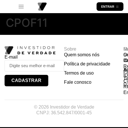
ENTRAR
CPOF11
Sobre
R
Ma
Lo
Quem somos nós
So
gr
Or
E-mail
In
Ca
I
Política de privacidade
R
Y
A
P
Termos de uso
I
Ti
CADASTRAR
Ca
Fale conosco
D
R
E
© 2026 Investidor de Verdade
CNPJ: 36.542.847/0001-45