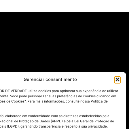
Gerenciar consentimento
R DE VERDADE utiliza cookies para aprimorar sua experiência ao utilizar
menta. Você pode personalizar suas preferências de cookies clicando em
ões de Cookies". Para mais informações, consulte nossa Política de
 foi elaborado em conformidade com as diretrizes estabelecidas pela
Nacional de Proteção de Dados (ANPD) e pela Lei Geral de Proteção de
ais (LGPD), garantindo transparência e respeito à sua privacidade.