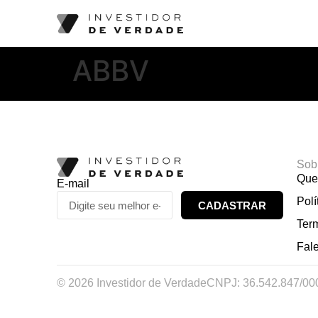
ABBV
Sob
Que
E-mail
Polí
CADASTRAR
Ter
Fal
© 2026 Investidor de Verdade
CNPJ: 36.542.847/00