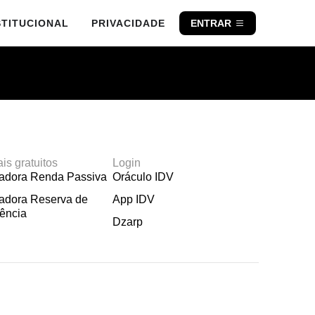
STITUCIONAL
PRIVACIDADE
ENTRAR
ais gratuitos
Login
ladora Renda Passiva
Oráculo IDV
adora Reserva de
App IDV
ência
Dzarp