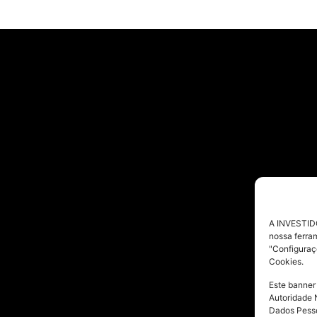
A INVESTIDO
nossa ferra
"Configuraç
Cookies.
Este banner
Autoridade 
Dados Pesso