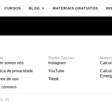
CURSOS
BLOG
MATERIAIS GRATUITOS
IN
re
Redes Sociais
Materi
m somos nós
Instagram
Calcu
tica de privacidade
YouTube
Calcul
Emerg
mos de uso
Tiktok
e conosco
01-45