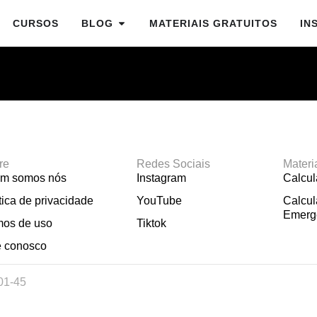
CURSOS
BLOG
MATERIAIS GRATUITOS
IN
re
Redes Sociais
Materi
m somos nós
Instagram
Calcu
tica de privacidade
YouTube
Calcul
Emerg
mos de uso
Tiktok
e conosco
01-45