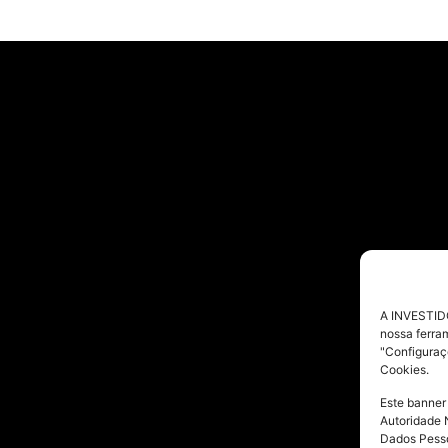
A INVESTIDO
nossa ferra
"Configuraç
Cookies.
Este banner
Autoridade 
Dados Pesso