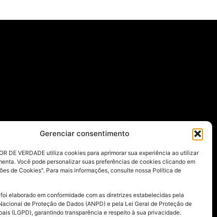
Gerenciar consentimento
R DE VERDADE utiliza cookies para aprimorar sua experiência ao utilizar
menta. Você pode personalizar suas preferências de cookies clicando em
ões de Cookies". Para mais informações, consulte nossa Política de
 foi elaborado em conformidade com as diretrizes estabelecidas pela
Nacional de Proteção de Dados (ANPD) e pela Lei Geral de Proteção de
ais (LGPD), garantindo transparência e respeito à sua privacidade.