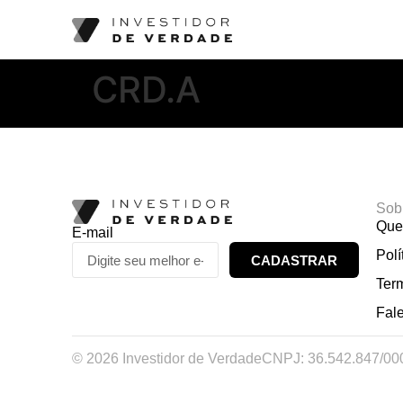
CRD.A
Sob
Que
E-mail
Polí
CADASTRAR
Ter
Fal
© 2026 Investidor de Verdade
CNPJ: 36.542.847/00