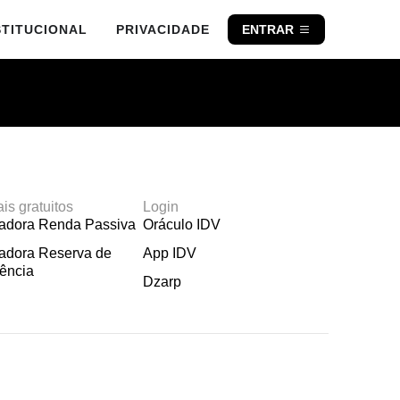
STITUCIONAL
PRIVACIDADE
ENTRAR
ais gratuitos
Login
ladora Renda Passiva
Oráculo IDV
adora Reserva de
App IDV
ência
Dzarp