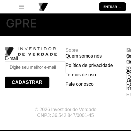
ENTRAR
GPRE
Sobre
R
Ma
Lo
Quem somos nós
So
gr
Or
E-mail
In
Ca
I
Política de privacidade
R
Y
A
P
Termos de uso
I
Ti
CADASTRAR
Ca
Fale conosco
D
R
E
© 2026 Investidor de Verdade
CNPJ: 36.542.847/0001-45