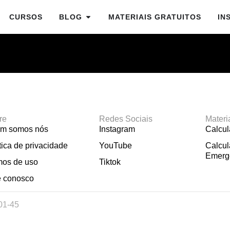
CURSOS
BLOG
MATERIAIS GRATUITOS
IN
re
Redes Sociais
Materi
m somos nós
Instagram
Calcu
tica de privacidade
YouTube
Calcul
Emerg
mos de uso
Tiktok
e conosco
01-45