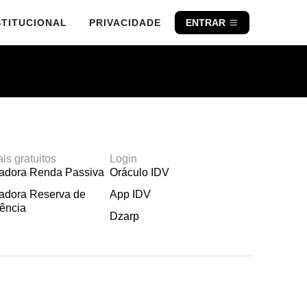
STITUCIONAL
PRIVACIDADE
ENTRAR
ais gratuitos
Login
ladora Renda Passiva
Oráculo IDV
adora Reserva de
App IDV
ência
Dzarp