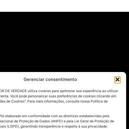
Gerenciar consentimento
R DE VERDADE utiliza cookies para aprimorar sua experiência ao utilizar
menta. Você pode personalizar suas preferências de cookies clicando em
ões de Cookies". Para mais informações, consulte nossa Política de
 foi elaborado em conformidade com as diretrizes estabelecidas pela
Nacional de Proteção de Dados (ANPD) e pela Lei Geral de Proteção de
ais (LGPD), garantindo transparência e respeito à sua privacidade.