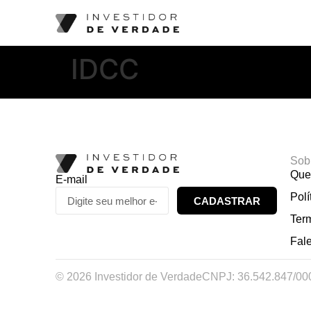
IDCC
Sob
Que
E-mail
Polí
CADASTRAR
Ter
Fal
© 2026 Investidor de Verdade
CNPJ: 36.542.847/00