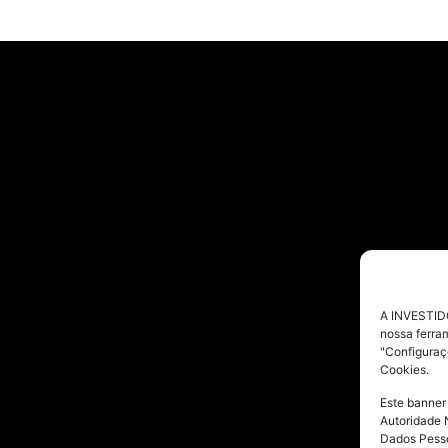
A INVESTIDO
nossa ferra
"Configuraç
Cookies.
Este banner
Autoridade 
Dados Pesso