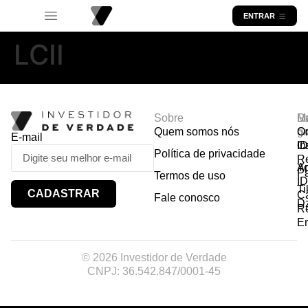
ENTRAR
LCII
Sobre
R
Ma
Lo
Quem somos nós
So
gr
Or
E-mail
In
Ca
I
Política de privacidade
R
Y
A
P
Termos de uso
I
Ti
CADASTRAR
Ca
Fale conosco
D
R
E
© 2026 Investidor de Verdade
CNPJ: 36.542.847/0001-45