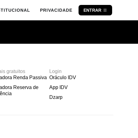
STITUCIONAL
PRIVACIDADE
ENTRAR
ais gratuitos
Login
ladora Renda Passiva
Oráculo IDV
adora Reserva de
App IDV
ência
Dzarp