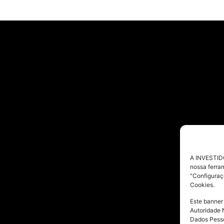
A INVESTIDO
nossa ferra
"Configuraç
Cookies.
Este banner
Autoridade 
Dados Pesso