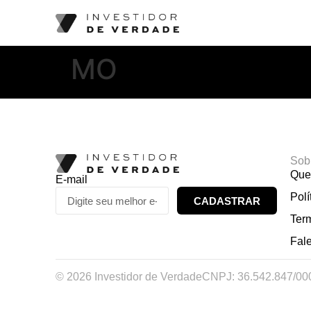
MO
Sob
Que
E-mail
Polí
CADASTRAR
Ter
Fal
© 2026 Investidor de Verdade
CNPJ: 36.542.847/00