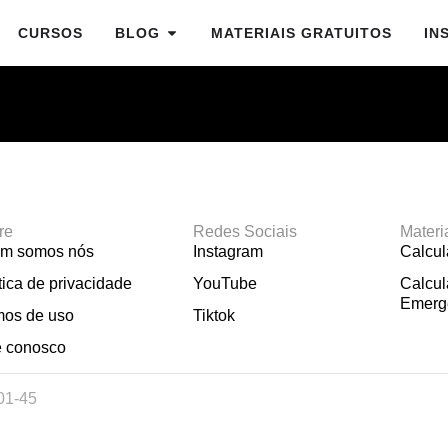
CURSOS
BLOG
MATERIAIS GRATUITOS
IN
re
Redes Sociais
Materi
m somos nós
Instagram
Calcu
tica de privacidade
YouTube
Calcul
Emerg
mos de uso
Tiktok
e conosco
01-45