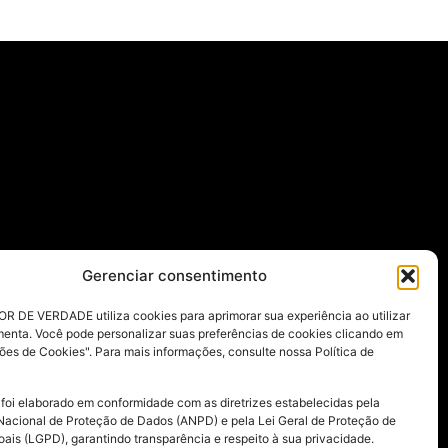
Gerenciar consentimento
R DE VERDADE utiliza cookies para aprimorar sua experiência ao utilizar
menta. Você pode personalizar suas preferências de cookies clicando em
ões de Cookies". Para mais informações, consulte nossa Política de
 foi elaborado em conformidade com as diretrizes estabelecidas pela
Nacional de Proteção de Dados (ANPD) e pela Lei Geral de Proteção de
ais (LGPD), garantindo transparência e respeito à sua privacidade.