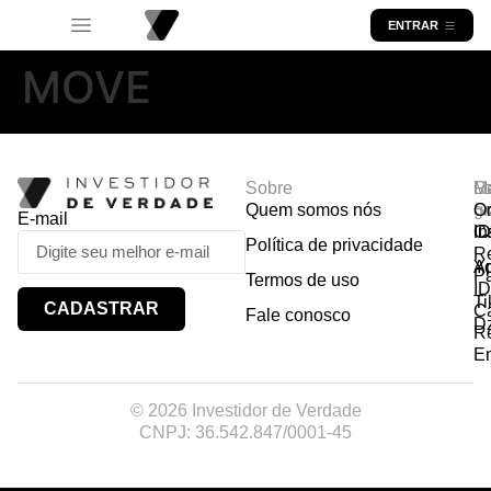
ENTRAR
MOVE
Sobre
R
Ma
Lo
Quem somos nós
So
gr
Or
E-mail
In
Ca
I
Política de privacidade
R
Y
A
P
Termos de uso
I
Ti
CADASTRAR
Ca
Fale conosco
D
R
E
© 2026 Investidor de Verdade
CNPJ: 36.542.847/0001-45