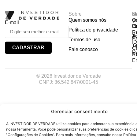
Sobre
R
Ma
Lo
Quem somos nós
So
gr
Or
E-mail
In
Ca
I
Política de privacidade
R
Y
A
P
Termos de uso
I
Ti
CADASTRAR
Ca
Fale conosco
D
R
E
© 2026 Investidor de Verdade
CNPJ: 36.542.847/0001-45
Gerenciar consentimento
A INVESTIDOR DE VERDADE utiliza cookies para aprimorar sua experiência ao
nossa ferramenta. Você pode personalizar suas preferências de cookies cli
"Configurações de Cookies". Para mais informações, consulte nossa Política