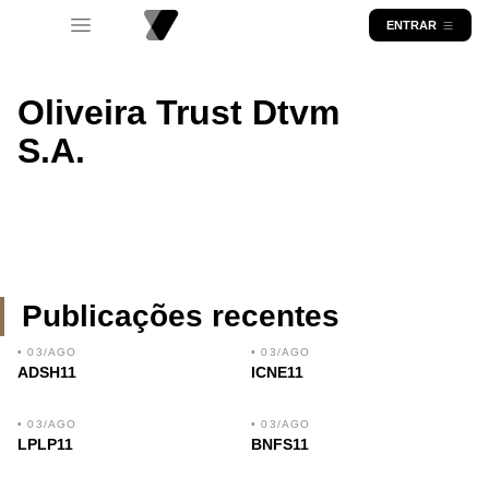
ENTRAR
Oliveira Trust Dtvm
S.A.
Publicações recentes
• 03/AGO
• 03/AGO
ADSH11
ICNE11
• 03/AGO
• 03/AGO
LPLP11
BNFS11