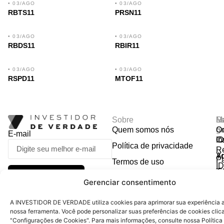
• 03/AGO
• 03/AGO
RBTS11
PRSN11
• 03/AGO
• 03/AGO
RBDS11
RBIR11
• 03/AGO
• 03/AGO
RSPD11
MTOF11
Sobre
R
Ma
Lo
Quem somos nós
So
gr
Or
E-mail
In
Ca
I
Política de privacidade
R
Y
A
P
Termos de uso
I
Ti
CADASTRAR
Ca
Fale conosco
Gerenciar consentimento
D
R
E
A INVESTIDOR DE VERDADE utiliza cookies para aprimorar sua experiência ao
nossa ferramenta. Você pode personalizar suas preferências de cookies cli
"Configurações de Cookies". Para mais informações, consulte nossa Política
© 2026 Investidor de Verdade