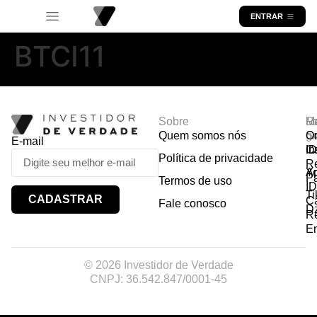
ENTRAR
BTCI11
Sobre
R
Ma
Lo
Quem somos nós
So
gr
Or
E-mail
In
Ca
I
Política de privacidade
R
Y
A
P
Termos de uso
I
Ti
CADASTRAR
Ca
Fale conosco
D
R
E
© 2026 Investidor de Verdade
CNPJ: 36.542.847/0001-45