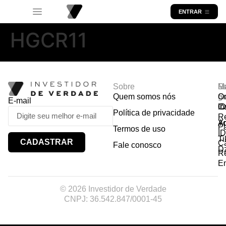
ENTRAR
HGCR11
Sobre
R
Ma
Lo
Quem somos nós
So
gr
Or
E-mail
In
Ca
I
Política de privacidade
R
Y
A
P
Termos de uso
I
Ti
CADASTRAR
Ca
Fale conosco
D
R
E
© 2026 Investidor de Verdade
CNPJ: 36.542.847/0001-45