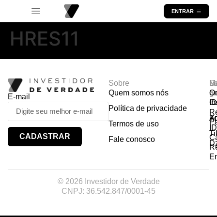
ENTRAR
HRES11
Sobre
R
Ma
Lo
Quem somos nós
So
gr
Or
E-mail
In
Ca
I
Política de privacidade
R
Y
A
P
Termos de uso
I
Ti
CADASTRAR
Ca
Fale conosco
D
R
E
© 2026 Investidor de Verdade
CNPJ: 36.542.847/0001-45