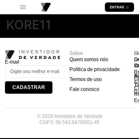
ENTRAR
KORE11
Sobre
R
Ma
Lo
Quem somos nós
So
gr
Or
E-mail
In
Ca
I
Política de privacidade
R
Y
A
P
Termos de uso
I
Ti
CADASTRAR
Ca
Fale conosco
D
R
E
© 2026 Investidor de Verdade
CNPJ: 36.542.847/0001-45