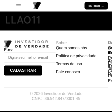
ENTRAR
LLAO11
Sobre
R
Ma
Lo
Quem somos nós
So
gr
Or
E-mail
In
Ca
I
Política de privacidade
R
Y
A
P
Termos de uso
I
Ti
CADASTRAR
Ca
Fale conosco
D
R
E
© 2026 Investidor de Verdade
CNPJ: 36.542.847/0001-45