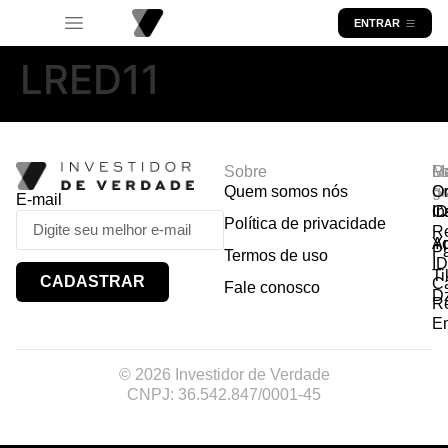
ENTRAR
LRED11
Sobre
R
Ma
Lo
Quem somos nós
So
gr
Or
E-mail
In
Ca
I
Política de privacidade
R
Y
A
P
Termos de uso
I
Ti
CADASTRAR
Ca
Fale conosco
D
R
E
© 2026 Investidor de Verdade
CNPJ: 36.542.847/0001-45