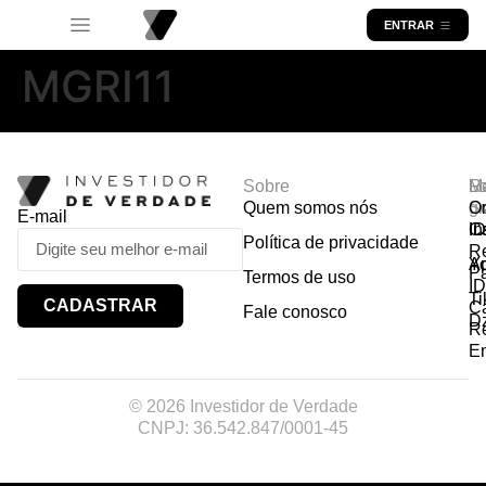
ENTRAR
MGRI11
Sobre
R
Ma
Lo
Quem somos nós
So
gr
Or
E-mail
In
Ca
I
Política de privacidade
R
Y
A
P
Termos de uso
I
Ti
CADASTRAR
Ca
Fale conosco
D
R
E
© 2026 Investidor de Verdade
CNPJ: 36.542.847/0001-45