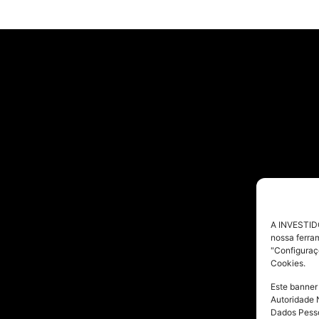
A INVESTIDO
nossa ferra
"Configuraç
Cookies.
Este banner
Autoridade 
Dados Pesso