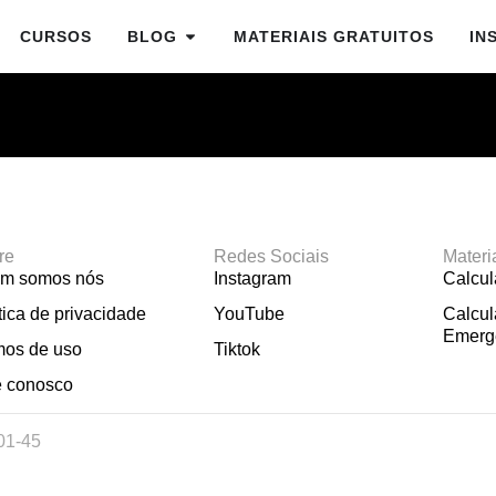
CURSOS
BLOG
MATERIAIS GRATUITOS
IN
re
Redes Sociais
Materi
m somos nós
Instagram
Calcu
tica de privacidade
YouTube
Calcul
Emerg
mos de uso
Tiktok
e conosco
01-45