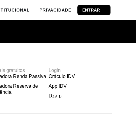
STITUCIONAL
PRIVACIDADE
ENTRAR
ais gratuitos
Login
ladora Renda Passiva
Oráculo IDV
adora Reserva de
App IDV
ência
Dzarp