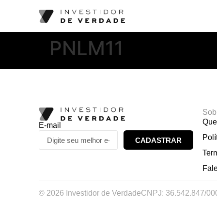
PNLM11
Sob
Que
E-mail
Polí
CADASTRAR
Ter
Fal
© 2026 Investidor de Verdade
CNPJ: 36.542.847/00