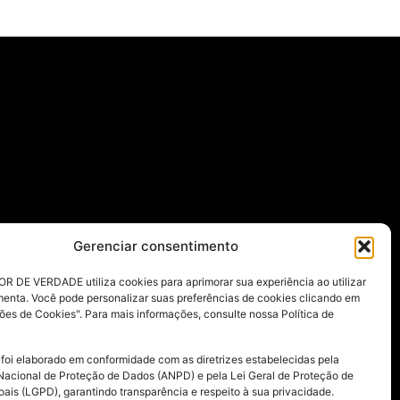
Gerenciar consentimento
R DE VERDADE utiliza cookies para aprimorar sua experiência ao utilizar
menta. Você pode personalizar suas preferências de cookies clicando em
ões de Cookies". Para mais informações, consulte nossa Política de
 foi elaborado em conformidade com as diretrizes estabelecidas pela
Nacional de Proteção de Dados (ANPD) e pela Lei Geral de Proteção de
ais (LGPD), garantindo transparência e respeito à sua privacidade.