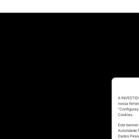
A INVESTIDO
nossa ferra
"Configuraç
Cookies.
Este banner
Autoridade 
Dados Pesso