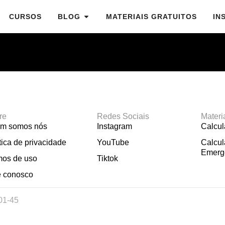
CURSOS
BLOG
MATERIAIS GRATUITOS
IN
re
Redes Sociais
Materi
m somos nós
Instagram
Calcu
tica de privacidade
YouTube
Calcul
Emerg
mos de uso
Tiktok
e conosco
01-45