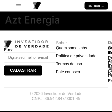
ENTRAR
Azt Energia
Sobre
R
Ma
Lo
Quem somos nós
So
gr
Or
E-mail
In
Ca
I
Política de privacidade
R
Y
A
P
Termos de uso
I
Ti
CADASTRAR
Ca
Fale conosco
D
R
E
© 2026 Investidor de Verdade
CNPJ: 36.542.847/0001-45