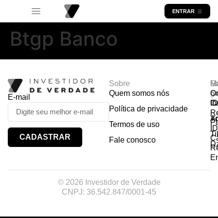
ENTRAR
Btgp Banco
Sobre
R
Ma
Lo
Quem somos nós
So
gr
Or
E-mail
In
Ca
I
Política de privacidade
R
Y
A
P
Termos de uso
I
Ti
CADASTRAR
Ca
Fale conosco
D
R
E
© 2026 Investidor de Verdade
CNPJ: 36.542.847/0001-45