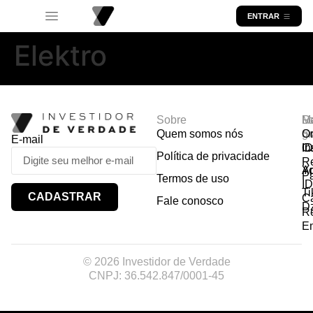
ENTRAR
Elektro
Sobre
R
Ma
Lo
Quem somos nós
So
gr
Or
E-mail
In
Ca
I
Política de privacidade
R
Y
A
P
Termos de uso
I
Ti
CADASTRAR
Ca
Fale conosco
D
R
E
© 2026 Investidor de Verdade
CNPJ: 36.542.847/0001-45