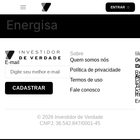
ENTRAR
Energisa
Sobre
R
Ma
Lo
Quem somos nós
So
gr
Or
E-mail
In
Ca
I
Política de privacidade
R
Y
A
P
Termos de uso
I
Ti
CADASTRAR
Ca
Fale conosco
D
R
E
© 2026 Investidor de Verdade
CNPJ: 36.542.847/0001-45