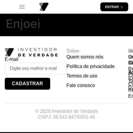
ENTRAR
Enjoei
Sobre
R
Ma
Lo
Quem somos nós
So
gr
Or
E-mail
In
Ca
I
Política de privacidade
R
Y
A
P
Termos de uso
I
Ti
CADASTRAR
Ca
Fale conosco
D
R
E
© 2026 Investidor de Verdade
CNPJ: 36.542.847/0001-45