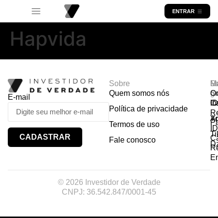
ENTRAR
Hapvida
Sobre
R
Ma
Lo
Quem somos nós
So
gr
Or
E-mail
In
Ca
I
Política de privacidade
R
Y
A
P
Termos de uso
I
Ti
CADASTRAR
Ca
Fale conosco
D
R
E
© 2026 Investidor de Verdade
CNPJ: 36.542.847/0001-45