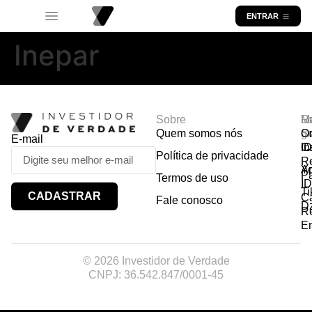
ENTRAR
Inepar
Sobre
R
Ma
Lo
Quem somos nós
So
gr
Or
E-mail
In
Ca
I
Política de privacidade
R
Y
A
P
Termos de uso
I
Ti
CADASTRAR
Ca
Fale conosco
D
R
E
© 2026 Investidor de Verdade
CNPJ: 36.542.847/0001-45