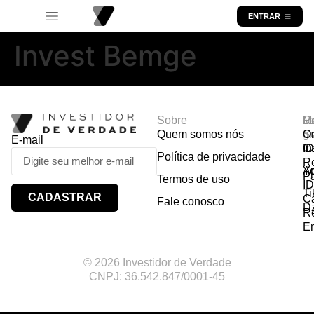
ENTRAR
Invest Bemge
Sobre
R
Ma
Lo
Quem somos nós
So
gr
Or
E-mail
In
Ca
I
Política de privacidade
R
Y
A
P
Termos de uso
I
Ti
CADASTRAR
Ca
Fale conosco
D
R
E
© 2026 Investidor de Verdade
CNPJ: 36.542.847/0001-45