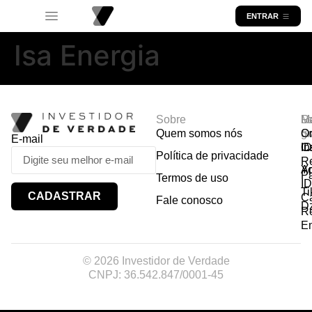
ENTRAR
Isa Energia
Sobre
R
Ma
Lo
Quem somos nós
So
gr
Or
E-mail
In
Ca
I
Política de privacidade
R
Y
A
P
Termos de uso
I
Ti
CADASTRAR
Ca
Fale conosco
D
R
E
© 2026 Investidor de Verdade
CNPJ: 36.542.847/0001-45