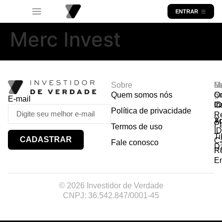
ENTRAR
Merc Invest
Sobre
R
Ma
Lo
Quem somos nós
So
gr
Or
E-mail
In
Ca
I
Política de privacidade
R
Y
A
P
Termos de uso
I
Ti
CADASTRAR
Ca
Fale conosco
D
R
E
© 2026 Investidor de Verdade
CNPJ: 36.542.847/0001-45