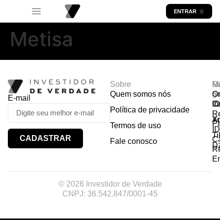
ENTRAR
Metisa
Sobre
R
Ma
Lo
Quem somos nós
So
gr
Or
E-mail
In
Ca
I
Política de privacidade
R
Y
A
P
Termos de uso
I
Ti
CADASTRAR
Ca
Fale conosco
D
R
E
© 2026 Investidor de Verdade
CNPJ: 36.542.847/0001-45