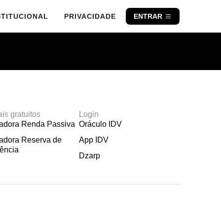
STITUCIONAL
PRIVACIDADE
ENTRAR
ais gratuitos
Login
ladora Renda Passiva
Oráculo IDV
adora Reserva de
App IDV
ência
Dzarp