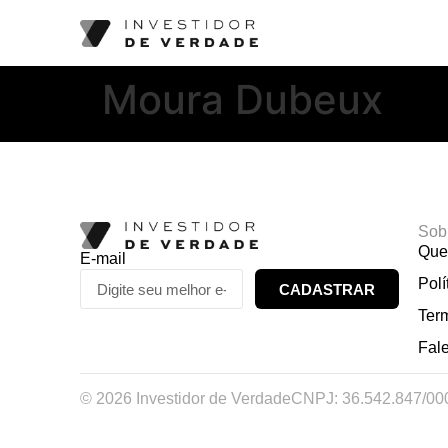
Moura Dubeux
Sob
Que
E-mail
Polí
CADASTRAR
Ter
Fal
© 2026 Investidor de Verdade
CNPJ: 36.542.847/00