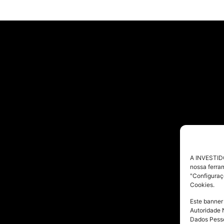
A INVESTIDO
nossa ferra
"Configuraç
Cookies.
Este banner
Autoridade 
Dados Pesso