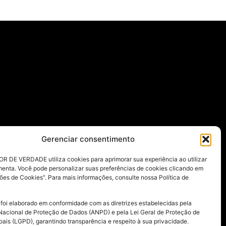
Gerenciar consentimento
R DE VERDADE utiliza cookies para aprimorar sua experiência ao utilizar
menta. Você pode personalizar suas preferências de cookies clicando em
ões de Cookies". Para mais informações, consulte nossa Política de
 foi elaborado em conformidade com as diretrizes estabelecidas pela
Nacional de Proteção de Dados (ANPD) e pela Lei Geral de Proteção de
ais (LGPD), garantindo transparência e respeito à sua privacidade.