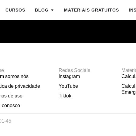
CURSOS
BLOG
MATERIAIS GRATUITOS
IN
re
Redes Sociais
Materi
m somos nós
Instagram
Calcu
tica de privacidade
YouTube
Calcul
Emerg
mos de uso
Tiktok
e conosco
01-45